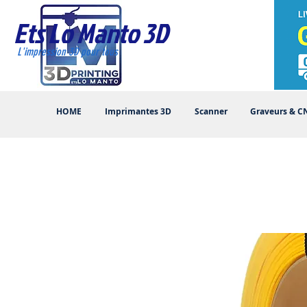
Ets Lo Manto 3D
L'impression 3D pour tous
HOME
Imprimantes 3D
Scanner
Graveurs & C