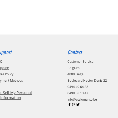
upport
Contact
AQ
Customer Service:
ipping
Belgium
ore Policy
4000 Liège
yment Methods
Boulevard Hector Denis 22
0494 49 64 38
t Sell My Personal
0498 38 13 47
Information
info@etslomanto.be