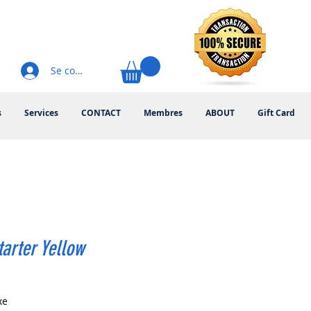
Se connecter
s
Services
CONTACT
Membres
ABOUT
Gift Card
tarter Yellow
rix
xe