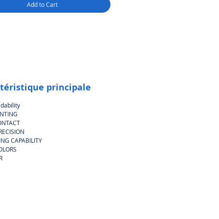
Add to Cart
s entrant en contact avec des
, la certification incombe au
t du produit final.
téristique principale
dability
INTING
ONTACT
RECISION
NG CAPABILITY
OLORS
R