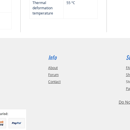
Thermal
55 °C
deformation
temperature
Info
S
About
F
Forum
Sh
Contact
St
Pa
Do No