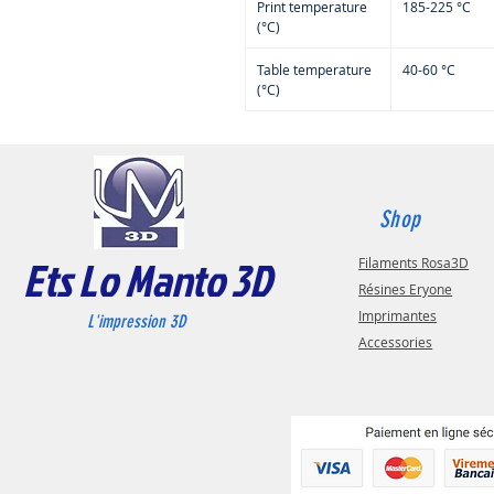
Print temperature
185-225 °C
(°C)
Table temperature
40-60 °C
(°C)
Shop
Ets Lo Manto 3D
Filaments Rosa3D
Résines Eryone
Imprimantes
L'impression 3D
Accessories