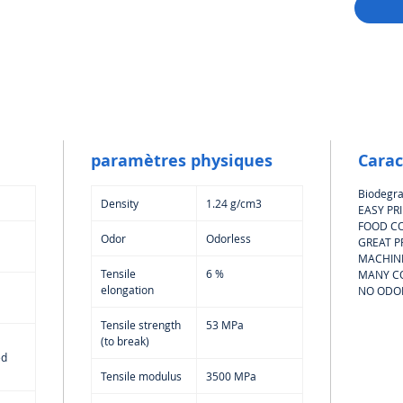
produit
aliments
fabrican
paramètres physiques
Carac
Biodegra
Density
1.24 g/cm3
EASY PR
FOOD C
Odor
Odorless
GREAT P
MACHINI
Tensile
6 %
MANY C
elongation
NO ODO
Tensile strength
53 MPa
(to break)
ed
Tensile modulus
3500 MPa