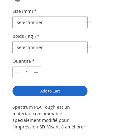
Size (mm)
*
poids ( Kg )
*
Quantité
*
Add to Cart
Spectrum PLA Tough est un
matériau consommable
spécialement modifié pour
l'impression 3D. Visant à améliorer
les propriétés du matériau au
niveau des monomères, le