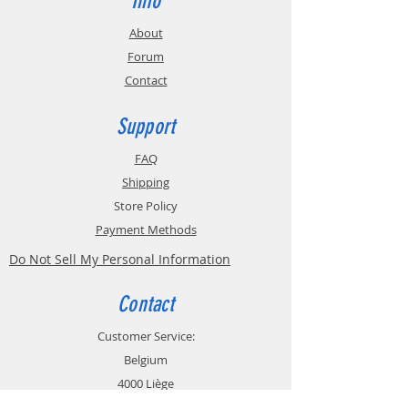
Info
kg ou une bobine de 3 kg et est
compatible avec des diamètres de
About
filament de 1,75 et 2,85 mm.
Forum
Contact
Support
FAQ
Shipping
Store Policy
Payment Methods
Do Not Sell My Personal Information
Contact
Customer Service:
Belgium
4000 Liège
Boulevard Hector Denis 22