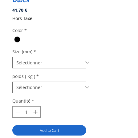
Prix
41,70 €
Hors Taxe
Color
*
Size (mm)
*
poids ( Kg )
*
Quantité
*
Add to Cart