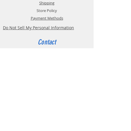
Shipping
Store Policy
Payment Methods
Do Not Sell My Personal Information
Contact
Customer Service:
Belgium
4000 Liège
Boulevard Hector Denis 22
0494 49 64 38
0498 38 13 47
info@etslomanto.be