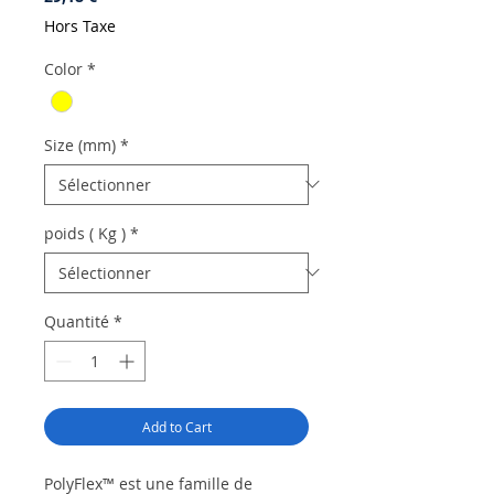
Hors Taxe
Color
*
Size (mm)
*
poids ( Kg )
*
Quantité
*
Add to Cart
PolyFlex™ est une famille de