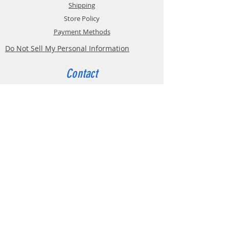
Shipping
Store Policy
Payment Methods
Do Not Sell My Personal Information
Contact
Customer Service:
Belgium
4000 Liège
Boulevard Hector Denis 22
0494 49 64 38
0498 38 13 47
info@etslomanto.be