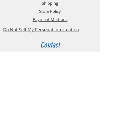
Shipping
Store Policy
Payment Methods
Do Not Sell My Personal Information
Contact
Customer Service:
Belgium
4000 Liège
Boulevard Hector Denis 22
0494 49 64 38
0498 38 13 47
info@etslomanto.be