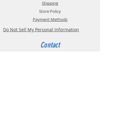
Shipping
Store Policy
Payment Methods
Do Not Sell My Personal Information
Contact
Customer Service:
Belgium
4000 Liège
Boulevard Hector Denis 22
0494 49 64 38
0498 38 13 47
info@etslomanto.be