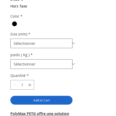
Hors Taxe
Color
*
Size (mm)
*
poids ( Kg )
*
Quantité
*
Add to Cart
PolyMax PETG offre une solution