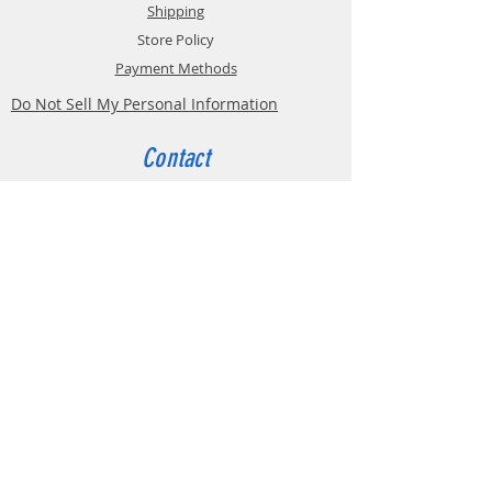
Shipping
Store Policy
Caractéristiques :
Payment Methods
- Très résistant
Do Not Sell My Personal Information
- Facile à imprimer
- Sans warping
Contact
- Jam-free
- Composition naturelle
Customer Service:
Belgium
4000 Liège
Boulevard Hector Denis 22
0494 49 64 38
0498 38 13 47
info@etslomanto.be