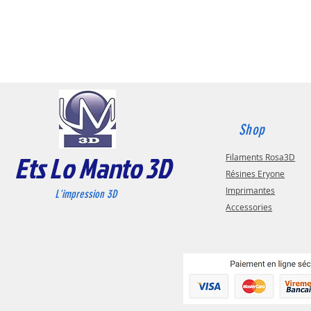
Shop
Ets Lo Manto 3D
Filaments Rosa3D
Résines Eryone
Imprimantes
L'impression 3D
Accessories