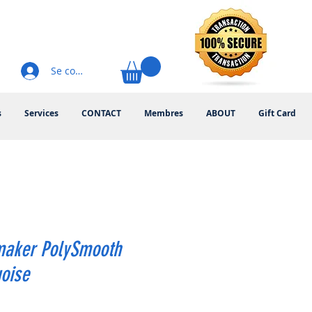
Se connecter
s
Services
CONTACT
Membres
ABOUT
Gift Card
maker PolySmooth
oise
rix