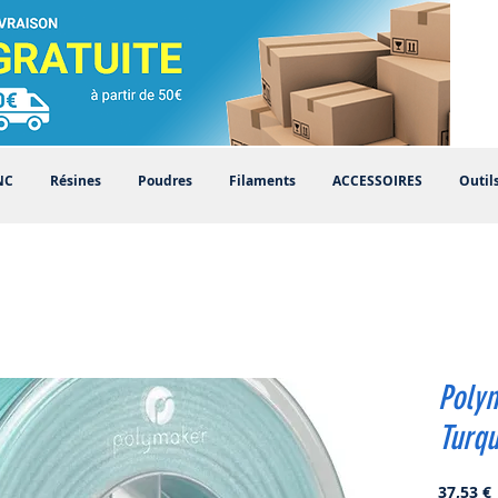
NC
Résines
Poudres
Filaments
ACCESSOIRES
Outil
Poly
Turqu
P
37,53 €