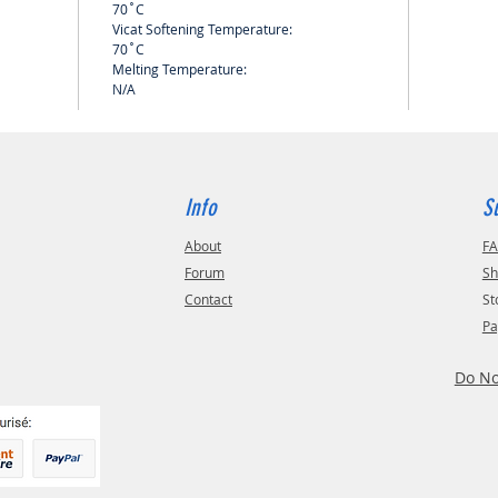
70˚C
Vicat Softening Temperature:
70˚C
Melting Temperature:
N/A
Info
S
About
F
Forum
Sh
Contact
St
Pa
Do No