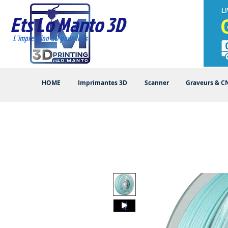
Ets Lo Manto 3D
L'impression 3D pour tous
HOME
Imprimantes 3D
Scanner
Graveurs & C