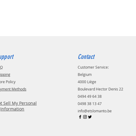
upport
Contact
AQ
Customer Service:
ipping
Belgium
ore Policy
4000 Liège
yment Methods
Boulevard Hector Denis 22
0494 49 64 38
t Sell My Personal
0498 38 13 47
Information
info@etslomanto.be