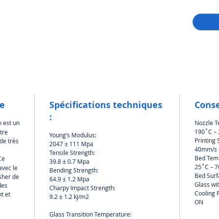
le
Spécifications techniques
Conse
:
 est un
Nozzle T
190˚C –
tre
Young’s Modulus:
Printing
de très
2047 ± 111 Mpa
40mm/s 
Tensile Strength:
Bed Tem
Ce
39.8 ± 0.7 Mpa
25˚C – 
avec le
Bending Strength:
Bed Surf
sher de
64.9 ± 1.2 Mpa
Glass wit
des
Charpy Impact Strength:
Cooling 
t et
9.2 ± 1.2 kJ/m2
ON
Glass Transition Temperature: