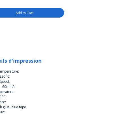
Add to Cart
ils d'impression
emperature:
 220˚C
 Speed:
– 60mm/s
perature:
70˚C
ace:
h glue, blue tape
Fan: