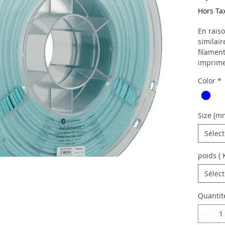
Hors Ta
En rais
similair
filament
imprime
chauffé 
Color
*
convien
système
particul
avec un
Size (m
Sélec
poids ( 
Sélec
Quantit