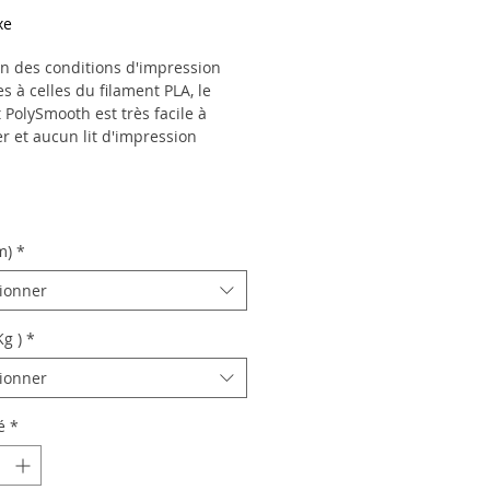
xe
on des conditions d'impression
es à celles du filament PLA, le
 PolySmooth est très facile à
r et aucun lit d'impression
n'est nécessaire. Le filament
t à toutes les imprimantes 3D à
 ouvert et convient
ièrement à l'impression d'objets
e qualité de surface élevée.
m)
*
tionner
Kg )
*
tionner
é
*