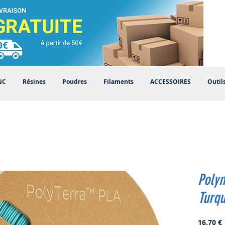
NC
Résines
Poudres
Filaments
ACCESSOIRES
Outil
Poly
Turqu
P
16,70 €