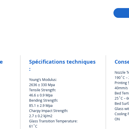
le
Spécifications techniques
Conse
:
Nozzle T
190˚C –
Young’s Modulus:
Printing
2636 ± 330 Mpa
40mm/s 
Tensile Strength:
Bed Tem
46.6 ± 0.9 Mpa
25˚C – 
Bending Strength:
Bed Surf
85.1 ± 2.9 Mpa
Glass wi
Charpy Impact Strength:
Cooling 
2.7 ± 0.2 kJ/m2
ON
Glass Transition Temperature:
61˚C