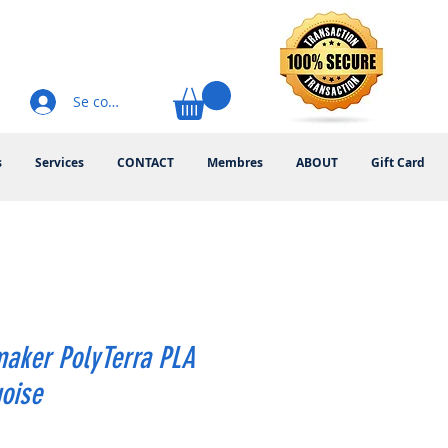
Se connecter
s
Services
CONTACT
Membres
ABOUT
Gift Card
maker PolyTerra PLA
oise
rix