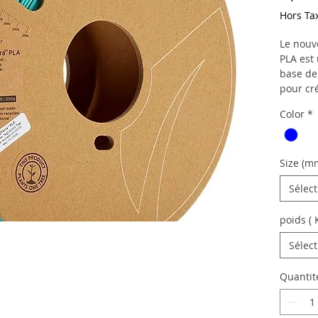
Hors Ta
Le nouv
PLA est
base de
pour cr
PLA, offr
Color
*
d'impres
Le fila
un maté
Size (m
et de h
Sélec
surface
d'impre
poids ( 
est livr
recyclé
Sélec
un arbre
Quantit