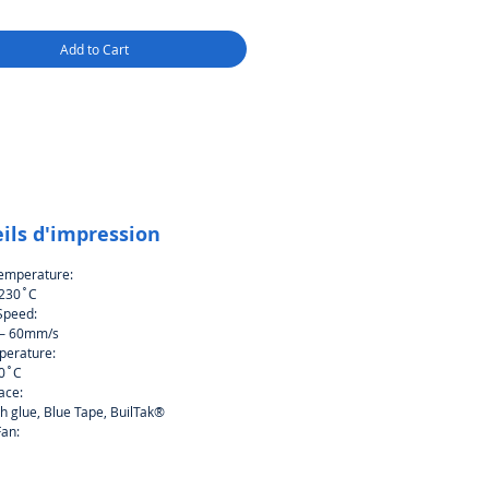
Add to Cart
ils d'impression
emperature:
 230˚C
 Speed:
– 60mm/s
perature:
60˚C
ace:
th glue, Blue Tape, BuilTak®
Fan: