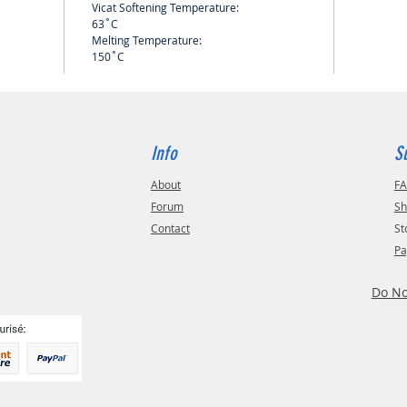
Vicat Softening Temperature:
63˚C
Melting Temperature:
150˚C
Info
S
About
F
Forum
Sh
Contact
St
Pa
Do No