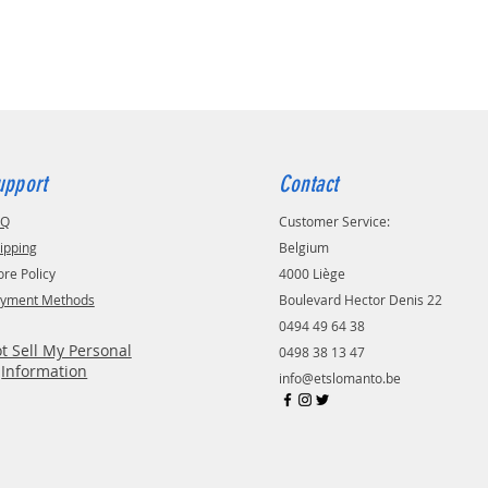
upport
Contact
AQ
Customer Service:
ipping
Belgium
ore Policy
4000 Liège
yment Methods
Boulevard Hector Denis 22
0494 49 64 38
t Sell My Personal
0498 38 13 47
Information
info@etslomanto.be