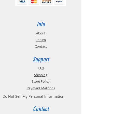
surface et des détails, produisant
des résultats fiables.
Les articles
imprimés avec Spectrum PLA
présentent des propriétés
Info
esthétiques extrêmement élevées
en raison de la cohésion des
About
couches, même à de grands angles
d'inclinaison des surfaces des
Forum
articles.
Contact
Support
FAQ
Shipping
Store Policy
Payment Methods
Do Not Sell My Personal Information
Contact