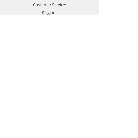
Customer Service:
Belgium
4000 Liège
Boulevard Hector Denis 22
0494 49 64 38
0498 38 13 47
info@etslomanto.be
Ets Lo Manto 3D
L'impression 3D