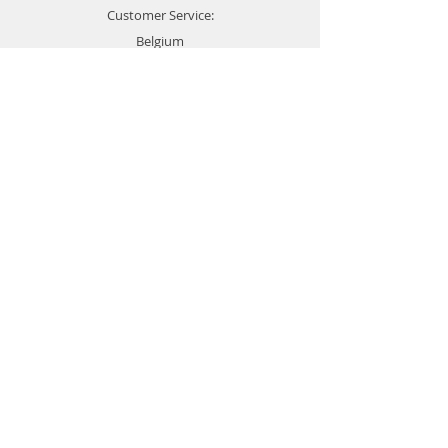
Customer Service:
Belgium
4000 Liège
Boulevard Hector Denis 22
0494 49 64 38
0498 38 13 47
info@etslomanto.be
Ets Lo Manto 3D
L'impression 3D