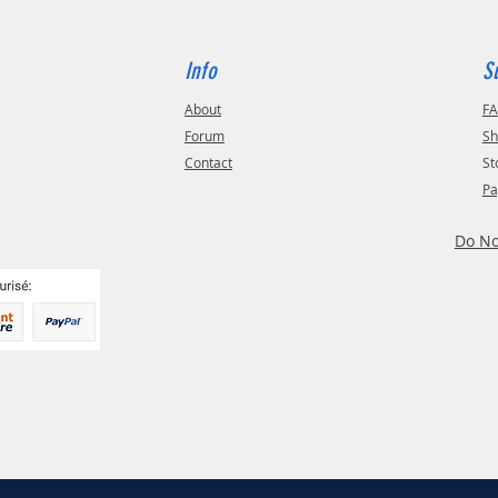
Info
S
About
F
Forum
Sh
Contact
St
Pa
Do No