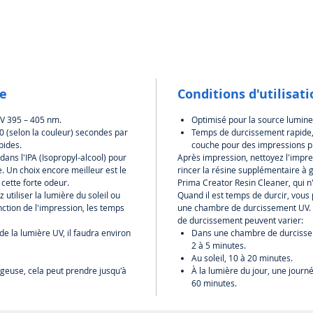
que les 
égalemen
qu'il pe
forme d'
La résin
la fabri
le
Conditions d'utilisat
les pièc
égaleme
V 395 – 405 nm.
Optimisé pour la source lumin
fonction
 (selon la couleur) secondes par
Temps de durcissement rapide, 
résistan
pides.
couche pour des impressions pl
verres 
ans l'IPA (Isopropyl-alcool) pour
Après impression, nettoyez l'impres
produit 
. Un choix encore meilleur est le
rincer la résine supplémentaire à 
cette forte odeur.
Prima Creator Resin Cleaner, qui n'
utiliser la lumière du soleil ou
Quand il est temps de durcir, vous p
tion de l'impression, les temps
une chambre de durcissement UV. E
de durcissement peuvent varier:
 la lumière UV, il faudra environ
Dans une chambre de durcisseme
2 à 5 minutes.
Au soleil, 10 à 20 minutes.
ageuse, cela peut prendre jusqu'à
À la lumière du jour, une journ
60 minutes.