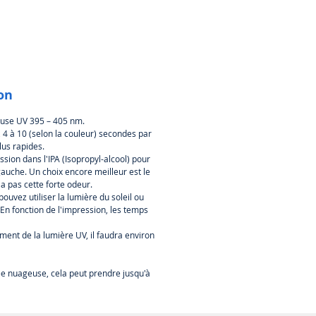
résines comme l'ABS. Il est
t moins fragile, ce qui signifie
ut être courbé et revenir à sa
origine.
e Super Strong est parfaite pour
cation de modèles, l'ingénierie et
ion
es détachées. Cette résine est
nt très adaptée au prototypage
euse UV 395 – 405 nm.
nel car elle est suffisamment
4 à 10 (selon la couleur) secondes par
te pour être manipulée, les
us rapides.
sont un excellent exemple de
sion dans l'IPA (Isopropyl-alcool) pour
qui doit être solide mais souple.
gauche. Un choix encore meilleur est le
a pas cette forte odeur.
ouvez utiliser la lumière du soleil ou
n fonction de l'impression, les temps
nt de la lumière UV, il faudra environ
ée nuageuse, cela peut prendre jusqu'à