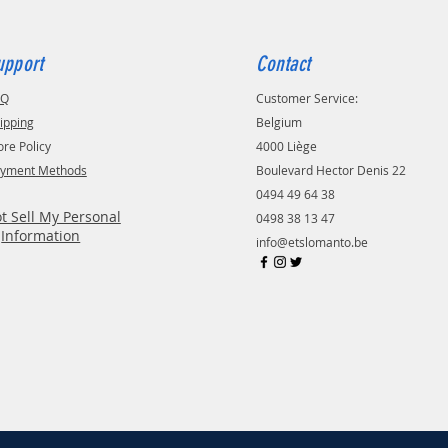
upport
Contact
AQ
Customer Service:
ipping
Belgium
ore Policy
4000 Liège
yment Methods
Boulevard Hector Denis 22
0494 49 64 38
t Sell My Personal
0498 38 13 47
Information
info@etslomanto.be