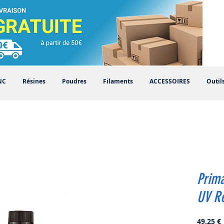
NC
Résines
Poudres
Filaments
ACCESSOIRES
Outil
Prima
UV Re
P
49,25 €