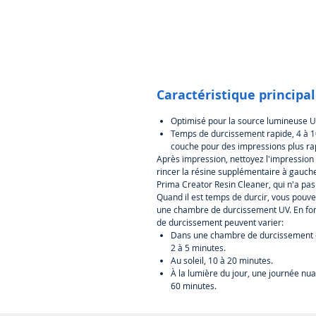
Caractéristique principa
Optimisé pour la source lumineuse U
Temps de durcissement rapide, 4 à 10
couche pour des impressions plus ra
Après impression, nettoyez l'impression d
rincer la résine supplémentaire à gauche
Prima Creator Resin Cleaner, qui n'a pas 
Quand il est temps de durcir, vous pouvez 
une chambre de durcissement UV. En fonc
de durcissement peuvent varier:
Dans une chambre de durcissement de
2 à 5 minutes.
Au soleil, 10 à 20 minutes.
À la lumière du jour, une journée nu
60 minutes.