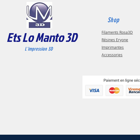
Shop
Ets Lo Manto 3D
Filaments Rosa3D
Résines Eryone
Imprimantes
L'impression 3D
Accessories