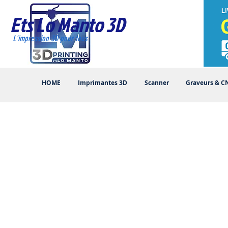
Ets Lo Manto 3D
L'impression 3D pour tous
HOME
Imprimantes 3D
Scanner
Graveurs & C