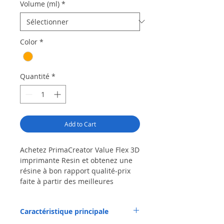
Volume (ml)
*
Color
*
Quantité
*
Add to Cart
Achetez PrimaCreator Value Flex 3D
imprimante Resin et obtenez une
résine à bon rapport qualité-prix
faite à partir des meilleures
matières premières
PrimaCreator Value Flex Résine est
Caractéristique principale
une résine à bon rapport qualité-
prix fabriquée à partir des