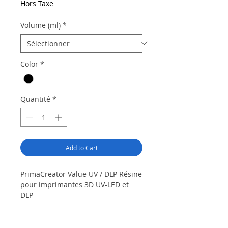
Hors Taxe
Volume (ml)
*
Color
*
Quantité
*
Add to Cart
PrimaCreator Value UV / DLP Résine
pour imprimantes 3D UV-LED et
DLP
Achetez la résine PrimaCreator
Value UV / DLP pour créer des