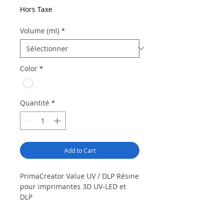
Hors Taxe
Volume (ml)
*
Color
*
Quantité
*
Add to Cart
PrimaCreator Value UV / DLP Résine
pour imprimantes 3D UV-LED et
DLP
Achetez la résine PrimaCreator