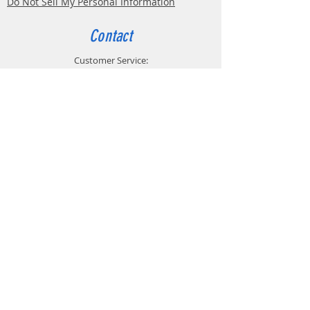
Do Not Sell My Personal Information
contact avec des aliments, la
certification incombe au fabricant
Contact
du produit final.
Customer Service:
Belgium
4000 Liège
Boulevard Hector Denis 22
0494 49 64 38
0498 38 13 47
info@etslomanto.be
Ets Lo Manto 3D