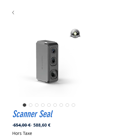
Scanner Seal
Prix
Prix
 654,00 € 
588,60 €
original
promotionnel
Hors Taxe