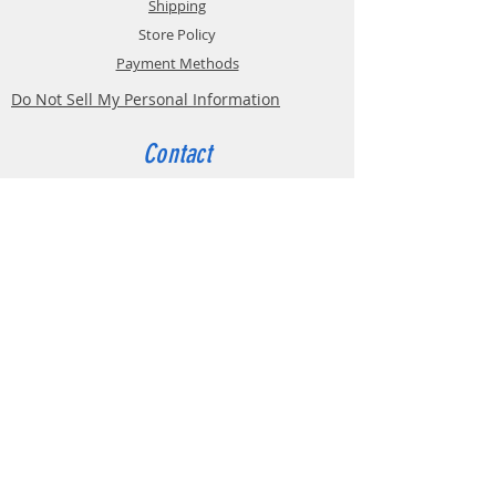
Shipping
Store Policy
Payment Methods
Do Not Sell My Personal Information
Contact
Customer Service:
Belgium
4000 Liège
Boulevard Hector Denis 22
0494 49 64 38
0498 38 13 47
info@etslomanto.be