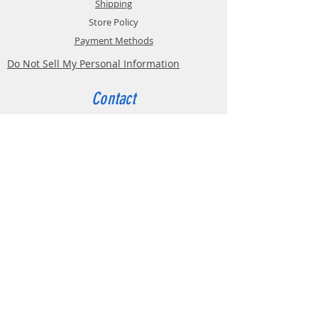
Shipping
Store Policy
Payment Methods
Do Not Sell My Personal Information
Contact
Customer Service:
Belgium
4000 Liège
Boulevard Hector Denis 22
0494 49 64 38
0498 38 13 47
info@etslomanto.be