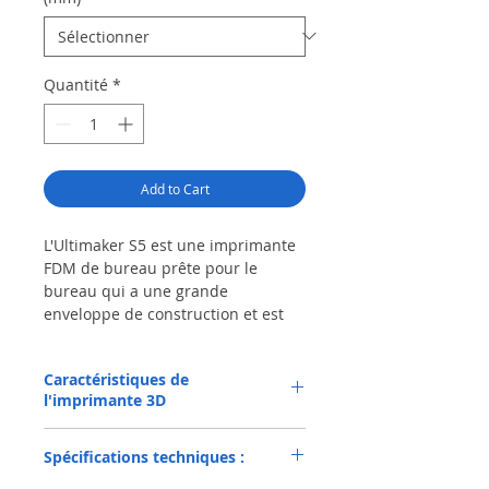
Quantité
*
Add to Cart
L'Ultimaker S5 est une imprimante
FDM de bureau prête pour le
bureau qui a une grande
enveloppe de construction et est
capable de produire des pièces
précises de qualité industrielle.
Caractéristiques de
L'Ultimaker S5 a été spécialement
l'imprimante 3D
conçu pour produire des résultats
de qualité industrielle dans un
Informations consommables
environnement de bureau avec un
Spécifications techniques :
Type de
Filament (non
degré élevé de convivialité.
consommable
propriétaire)