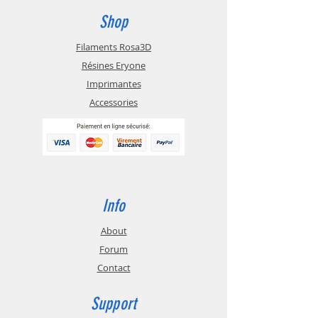
ordinaire.
support PVA et Breakaway pour
Shop
assurer une liberté géométrique totale.
Filaments Rosa3D
Résines Eryone
Imprimantes
Accessories
Info
About
Forum
Contact
Support