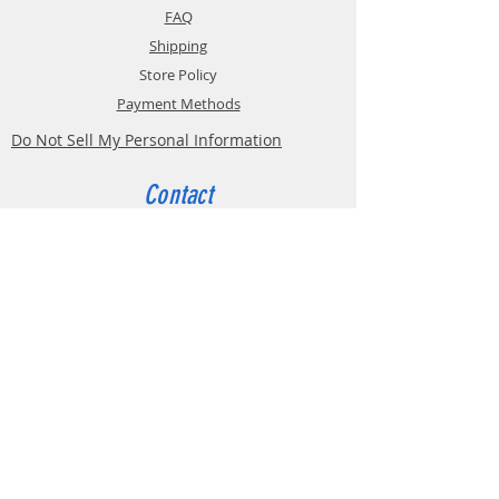
FAQ
Shipping
Store Policy
Payment Methods
Do Not Sell My Personal Information
Contact
Customer Service:
Belgium
4000 Liège
Boulevard Hector Denis 22
0494 49 64 38
0498 38 13 47
info@etslomanto.be