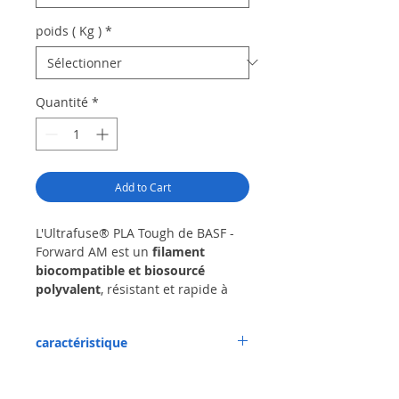
poids ( Kg )
*
Quantité
*
Add to Cart
L'Ultrafuse® PLA Tough de BASF -
Forward AM est un
filament
biocompatible et biosourcé
polyvalent
, résistant et rapide à
imprimer (jusqu'à 300 mm/s).
Conçu pour les besoins des
caractéristique
professionnels, il offre une
excellente résistance aux chocs
,
Le fabricant BASF recommande
une belle finition de surface et un
d'imprimer le PLA Tough avec une